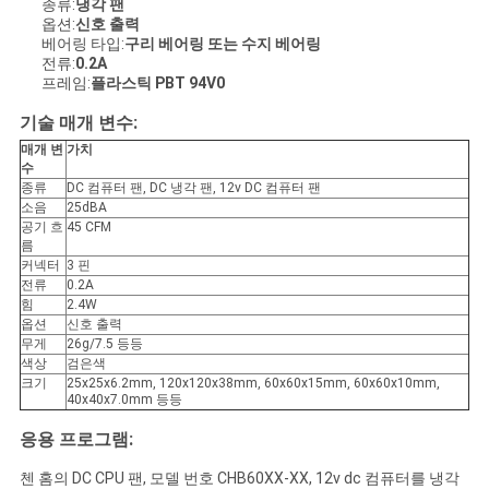
종류:
냉각 팬
옵션:
신호 출력
인
베어링 타입:
구리 베어링 또는 수지 베어링
전류:
0.2A
용
프레임:
플라스틱 PBT 94V0
문
기술 매개 변수:
매개 변
가치
을
수
종류
DC 컴퓨터 팬, DC 냉각 팬, 12v DC 컴퓨터 팬
요
소음
25dBA
공기 흐
45 CFM
름
구
커넥터
3 핀
전류
0.2A
하
힘
2.4W
옵션
신호 출력
세
무게
26g/7.5 등등
색상
검은색
요
크기
25x25x6.2mm, 120x120x38mm, 60x60x15mm, 60x60x10mm,
40x40x7.0mm 등등
응용 프로그램:
사
첸 홈의 DC CPU 팬, 모델 번호 CHB60XX-XX, 12v dc 컴퓨터를 냉각