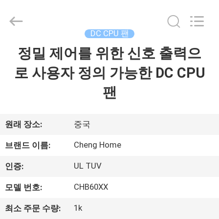
2020
-
2026
Cheng
Home
DC CPU 팬
Electronics
Co.,Ltd.
All
정밀 제어를 위한 신호 출력으
집
Rights
Reserved.
로 사용자 정의 가능한 DC CPU
제
팬
품
원래 장소:
중국
VR
Cheng Home
브랜드 이름:
쇼
UL TUV
인증:
CHB60XX
모델 번호:
우
리
1k
최소 주문 수량: