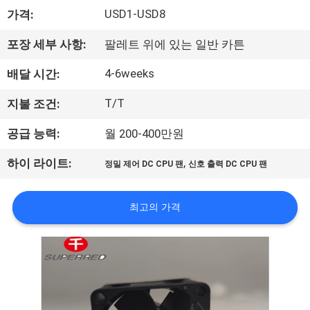
에
USD1-USD8
가격:
대
포장 세부 사항:
팔레트 위에 있는 일반 카튼
하
4-6weeks
배달 시간:
여
T/T
지불 조건:
공급 능력:
월 200-400만원
공
,
하이 라이트:
정밀 제어 DC CPU 팬
신호 출력 DC CPU 팬
장
여
최고의 가격
행
품
질