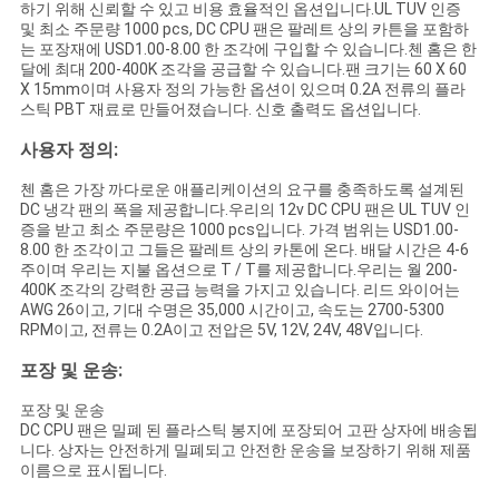
하기 위해 신뢰할 수 있고 비용 효율적인 옵션입니다.UL TUV 인증
이
및 최소 주문량 1000 pcs, DC CPU 팬은 팔레트 상의 카튼을 포함하
는 포장재에 USD1.00-8.00 한 조각에 구입할 수 있습니다.첸 홈은 한
트
달에 최대 200-400K 조각을 공급할 수 있습니다.팬 크기는 60 X 60
X 15mm이며 사용자 정의 가능한 옵션이 있으며 0.2A 전류의 플라
맵
스틱 PBT 재료로 만들어졌습니다. 신호 출력도 옵션입니다.
사용자 정의:
PRIVACY
첸 홈은 가장 까다로운 애플리케이션의 요구를 충족하도록 설계된
DC 냉각 팬의 폭을 제공합니다.우리의 12v DC CPU 팬은 UL TUV 인
POLICY
증을 받고 최소 주문량은 1000 pcs입니다. 가격 범위는 USD1.00-
8.00 한 조각이고 그들은 팔레트 상의 카톤에 온다. 배달 시간은 4-6
주이며 우리는 지불 옵션으로 T / T를 제공합니다.우리는 월 200-
400K 조각의 강력한 공급 능력을 가지고 있습니다. 리드 와이어는
AWG 26이고, 기대 수명은 35,000 시간이고, 속도는 2700-5300
RPM이고, 전류는 0.2A이고 전압은 5V, 12V, 24V, 48V입니다.
포장 및 운송:
포장 및 운송
DC CPU 팬은 밀폐 된 플라스틱 봉지에 포장되어 고판 상자에 배송됩
니다. 상자는 안전하게 밀폐되고 안전한 운송을 보장하기 위해 제품
이름으로 표시됩니다.