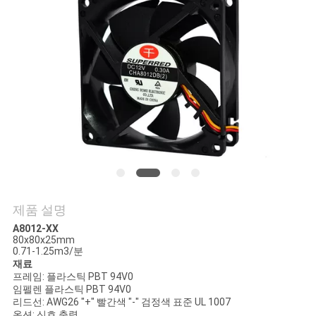
관
리
연
락
주
세
제품 설명
요
A8012-XX
80x80x25mm
0.71-1.25m3/분
뉴
재료
프레임: 플라스틱 PBT 94V0
스
임펠렌 플라스틱 PBT 94V0
리드선: AWG26 "+" 빨간색 "-" 검정색 표준 UL 1007
옵션: 신호 출력