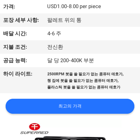
에
USD1.00-8.00 per piece
가격:
대
포장 세부 사항:
팔레트 위의 통
하
배달 시간:
4-6 주
여
지불 조건:
전신환
공급 능력:
달 당 200-400K 부분
공
,
하이 라이트:
2500RPM 붓을 쓸 필요가 없는 콤퓨터 애호가
장
,
쳉 집에 붓을 쓸 필요가 없는 콤퓨터 애호가
플라스틱 붓을 쓸 필요가 없는 콤퓨터 애호가
여
행
최고의 가격
품
질