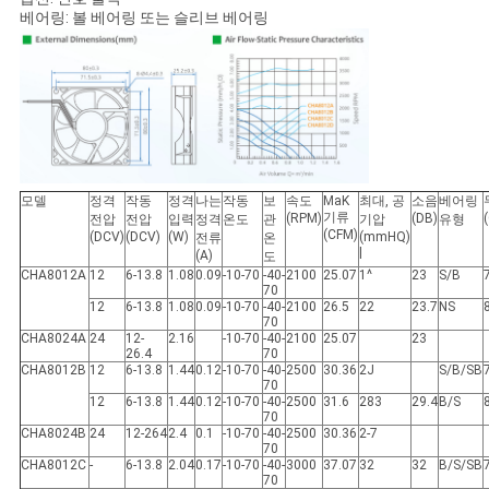
베어링: 볼 베어링 또는 슬리브 베어링
인
용
문
을
모델
정격
작동
정격
나는
작동
보
속도
MaK
최대, 공
소음
베어링
요
기류
(RPM)
(DB)
전압
전압
입력
정격
온도
관
기압
유형
(CFM)
(DCV)
(DCV)
(W)
(mmHQ)
전류
온
구
|
(A)
도
CHA8012A
12
6-13.8
1.08
0.09
-10-70
-40-
2100
25.07
1^
23
S/B
70
하
12
6-13.8
1.08
0.09
-10-70
-40-
2100
26.5
22
23.7
NS
70
세
CHA8024A
24
12-
2.16
-10-70
-40-
2100
25.07
23
26.4
70
CHA8012B
12
6-13.8
1.44
0.12
-10-70
-40-
2500
30.36
2J
S/B/SB
요
70
12
6-13.8
1.44
0.12
-10-70
-40-
2500
31.6
283
29.4
B/S
70
CHA8024B
24
12-264
2.4
0.1
-10-70
-40-
2500
30.36
2-7
70
사
CHA8012C
-
6-13.8
2.04
0.17
-10-70
-40-
3000
37.07
32
32
B/S/SB
70