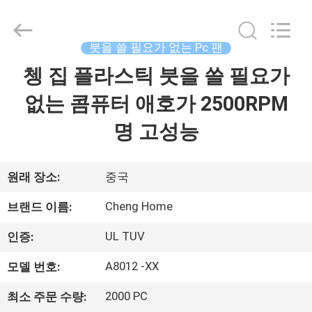
2020
-
2026
Cheng
Home
붓을 쓸 필요가 없는 Pc 팬
Electronics
Co.,Ltd.
All
쳉 집 플라스틱 붓을 쓸 필요가
집
Rights
Reserved.
없는 콤퓨터 애호가 2500RPM
제
명 고성능
품
원래 장소:
중국
VR
Cheng Home
브랜드 이름:
쇼
UL TUV
인증:
A8012 -XX
모델 번호:
우
리
2000 PC
최소 주문 수량: