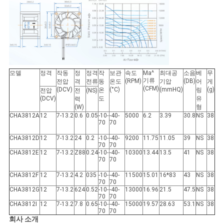
인
용
문
모델
정격
작동
정
정격
작
보관
속도
Ma^
최대공
소음
베
무
을
기류
(RPM)
(DB)
전압
격
전류
동
온도
기압
어
게
(CFM)
(DCV)
(°C)
(mmHQ)
(g)
온
링
전압
전
(NS)
요
(DCV)
도
유
력
(W)
형
구
CHA3812A
12
7-13.2
0.6
0.05
-10-
-40-
5000
6.2
3.39
30.8
NS
38
70
70
하
CHA3812D
12
7-13.2
24
0.2
-10-
-40-
9200
11.75
11.05
39
NS
38
70
70
CHA3812E
12
7-13.2
Z88
0.24
-10-
-40-
10300
13.44
13.5
41
NS
38
세
70
70
요
CHA3812F
12
7-13.2
4.2
035
-10-
-40-
11500
15.01
16*83
43
NS
38
70
70
CHA3812G
12
7-13.2
624
0.52
-10-
-40-
13000
16.96
21.5
47.5
NS
38
70
70
CHA3812I
12
7-13.2
7.8
0.65
-10-
-40-
15000
19.57
28.63
53.1
NS
38
사
70
70
회사 소개