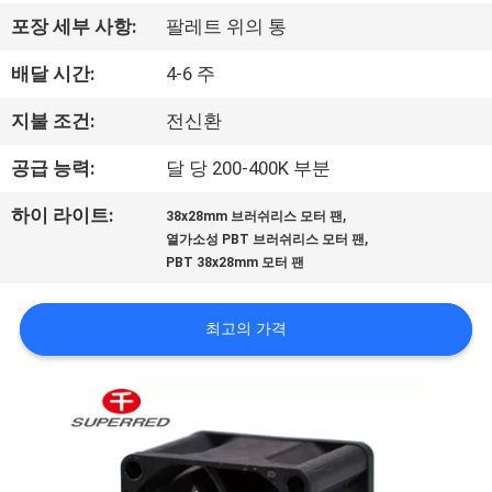
에
포장 세부 사항:
팔레트 위의 통
대
배달 시간:
4-6 주
하
지불 조건:
전신환
여
공급 능력:
달 당 200-400K 부분
,
하이 라이트:
38x28mm 브러쉬리스 모터 팬
공
,
열가소성 PBT 브러쉬리스 모터 팬
PBT 38x28mm 모터 팬
장
여
최고의 가격
행
품
질