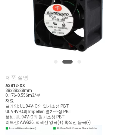
관
리
연
락
주
제품 설명
세
A3812-XX
요
38x38x28mm
0.176-0.556m3/분
재료
프레임: UL 94V-O의 열가소성 PBT
뉴
UL 94V-O의 Impellen 열가소성 PBT
보빈: UL 94V-O의 열가소성 PBT
리드선: AWG26, 적색선 양극(+) 흑색선 음극(-)
스