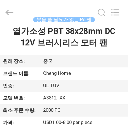
2020
-
2026
Cheng
Home
붓을 쓸 필요가 없는 Pc 팬
Electronics
Co.,Ltd.
All
열가소성 PBT 38x28mm DC
집
Rights
Reserved.
12V 브러시리스 모터 팬
제
품
원래 장소:
중국
Cheng Home
브랜드 이름:
VR
UL TUV
인증:
쇼
A3812 -XX
모델 번호:
우
2000 PC
최소 주문 수량:
리
USD1.00-8.00 per piece
가격: