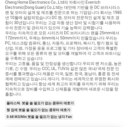
Cheng Home Electronics Co., Ltd의 자회사인 Everrich
이
Electronic(Dong Guan) Co.,Ltd는 대만에 기반을 둔 DC 브러시리스
팬 및 모터의 설계 및 제조를 전문으로 하는 기업입니다.회사는 1985
트
년 10월에 설립되었습니다.DC 팬, 모터의 전문적인 설계 및 제조 경
험이 30년입니다.우리는 고급 자동 생산 장비 및 시험기를 사용하며
맵
수석 전문가 및 관리자가 있으며 기술 능력이 강력합니다.
우리는 지속적으로 모든 시리즈의 DC 브러시리스 팬을 25mm에서
172mm까지, 두께는 6mm에서 50mm까지 만들었습니다.우리는
PC, 데스크탑 컴퓨터, 통신, 자동차, 프로젝터, 복사기, 향기 램프 및
PRIVACY
산업, 의료, 가정용 응용 프로그램 및 기타 장비에서 고객의 특별한
요구를 위해 모든 종류의 팬 및 모터를 개발하여 각 고객과 파트너십
POLICY
을 구축하고 싶습니다.
우리는 고효율, 품질 및 안정성을 생산합니다.우리의 팬 저소음, 높은
기류, 긴 수명. 우리는 CCC, UL, TUV와 같은 많은 국내/국제 전문 인
증서를 통과했습니다.제품은 미국, 일본, 한국, 동남아, 홍콩 등 전세
계에 판매되고 있습니다.게다가, 우리는 세계적으로 유명한 회사와
협력하고 있습니다.항상 세계 최고의 위치를 ​​유지하기 위해 우리는
지속적으로 장비를 수입하고 신제품을 개발하며 새로운 시장을 창
출합니다.
플라스틱 붓을 쓸 필요가 없는 콤퓨터 애호가
쳉 집에 붓을 쓸 필요가 없는 콤퓨터 애호가
0.68 M3/Min 붓을 쓸 필요가 없는 냉각 Fan